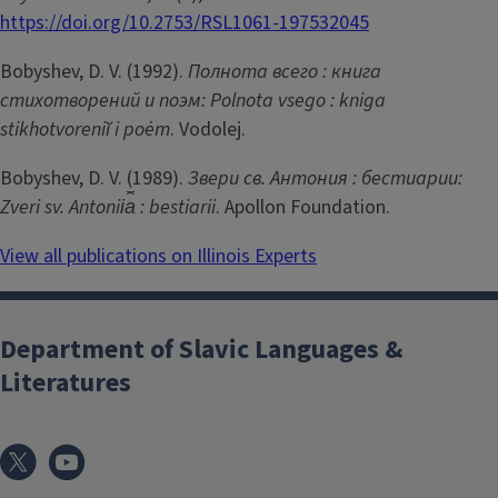
https://doi.org/10.2753/RSL1061-197532045
Bobyshev, D. V. (1992).
Полнота всего : книга
стихотворений и поэм: Polnota vsego : kniga
stikhotvoreniĭ i poėm
. Vodolej.
Bobyshev, D. V. (1989).
Звери св. Антония : бестиарии:
Zveri sv. Antonii︠a︡ : bestiarii
. Apollon Foundation.
View all publications on Illinois Experts
Department of Slavic Languages &
Literatures